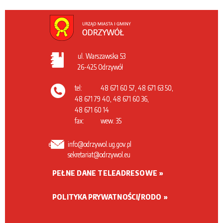
ul. Warszawska 53
26-425 Odrzywół
tel:
48 671 60 57, 48 671 63 50,
48 671 79 40, 48 671 60 36,
48 671 60 14
fax:
wew. 35
email:
info@odrzywol.ug.gov.pl
sekretariat@odrzywol.eu
PEŁNE DANE TELEADRESOWE
POLITYKA PRYWATNOŚCI/RODO