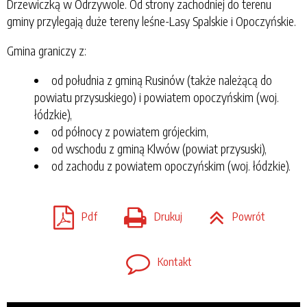
Drzewiczką w Odrzywole. Od strony zachodniej do terenu
gminy przylegają duże tereny leśne-Lasy Spalskie i Opoczyńskie.
Gmina graniczy z:
od południa z gminą Rusinów (także należącą do
powiatu przysuskiego) i powiatem opoczyńskim (woj.
łódzkie),
od północy z powiatem grójeckim,
od wschodu z gminą Klwów (powiat przysuski),
od zachodu z powiatem opoczyńskim (woj. łódzkie).
Pdf
Drukuj
Powrót
Kontakt