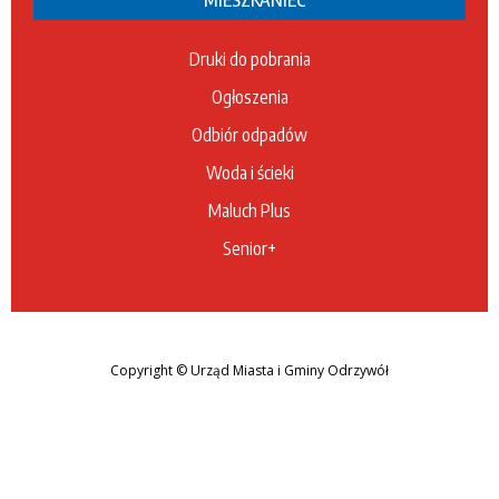
Druki do pobrania
Ogłoszenia
Odbiór odpadów
Woda i ścieki
Maluch Plus
Senior+
Copyright
© Urząd Miasta i Gminy Odrzywół