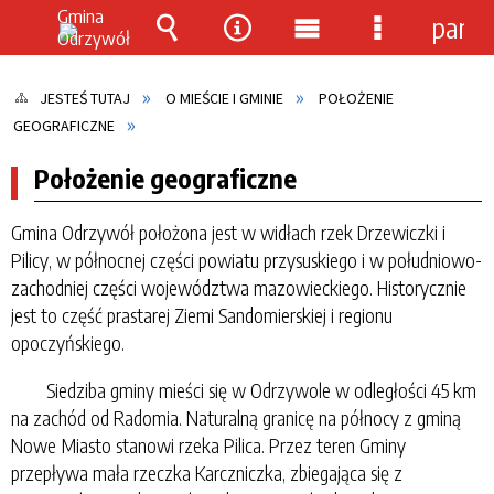
panel
Wyszukiwarka
Narzędzia
Menu
Menu
główne
szczegółow
JESTEŚ TUTAJ
O MIEŚCIE I GMINIE
POŁOŻENIE
GEOGRAFICZNE
Położenie geograficzne
Gmina Odrzywół położona jest w widłach rzek Drzewiczki i
Pilicy, w północnej części powiatu przysuskiego i w południowo-
zachodniej części województwa mazowieckiego. Historycznie
jest to część prastarej Ziemi Sandomierskiej i regionu
opoczyńskiego.
Siedziba gminy mieści się w Odrzywole w odległości 45 km
na zachód od Radomia. Naturalną granicę na północy z gminą
Nowe Miasto stanowi rzeka Pilica. Przez teren Gminy
przepływa mała rzeczka Karczniczka, zbiegająca się z