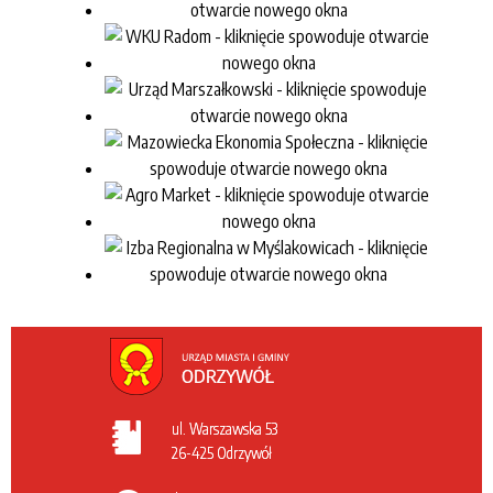
ul. Warszawska 53
26-425 Odrzywół