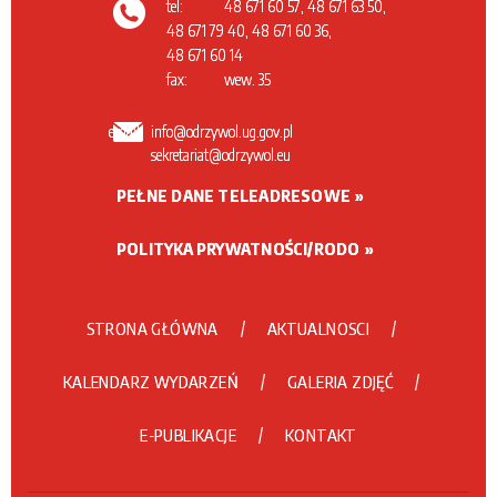
tel:
48 671 60 57, 48 671 63 50,
48 671 79 40, 48 671 60 36,
48 671 60 14
fax:
wew. 35
email:
info@odrzywol.ug.gov.pl
sekretariat@odrzywol.eu
PEŁNE DANE TELEADRESOWE
POLITYKA PRYWATNOŚCI/RODO
STRONA GŁÓWNA
AKTUALNOSCI
KALENDARZ WYDARZEŃ
GALERIA ZDJĘĆ
E-PUBLIKACJE
KONTAKT